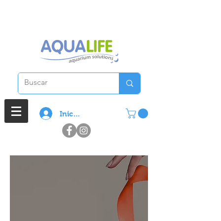
3 cuotas sin interes en compras
superiores a $ 100.000
Iniciar sesión