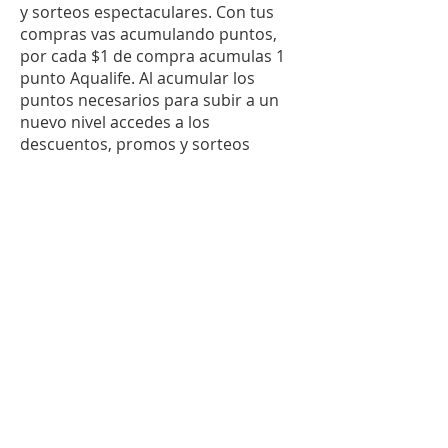
y sorteos espectaculares. Con tus
compras vas acumulando puntos,
por cada $1 de compra acumulas 1
punto Aqualife. Al acumular los
puntos necesarios para subir a un
nuevo nivel accedes a los
descuentos, promos y sorteos
exclusivos de cada nivel. Los puntos
vencen a los 60 dias de realizada la
compra.
Vas a poder usar los descuentos de
tu nivel en cada compra que realices
mientras mantengas tu categoria.
Los miembros de la categoria Oro
deberan realizar la compra de
Organismos marino y productos por
separado en dos compras diferentes
para que el sistema web pueda
realizar los descuentos
correspondientes. En caso de