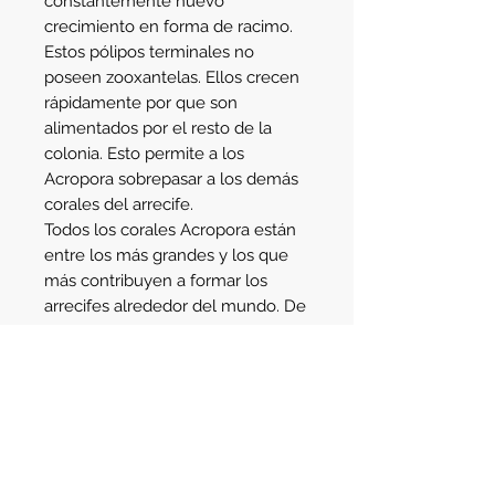
constantemente nuevo 
crecimiento en forma de racimo. 
Estos pólipos terminales no 
poseen zooxantelas. Ellos crecen 
rápidamente por que son 
alimentados por el resto de la 
colonia. Esto permite a los 
Acropora sobrepasar a los demás 
corales del arrecife.
Todos los corales Acropora están 
entre los más grandes y los que 
más contribuyen a formar los 
arrecifes alrededor del mundo. De 
hecho, los corales Acropora y 
Montipora constituyen un tercio 
de todas las especies 
constructoras de arrecifes. En la 
naturaleza ellos son los más 
tolerantes a los cambios en la 
temperatura del agua, la salinidad, 