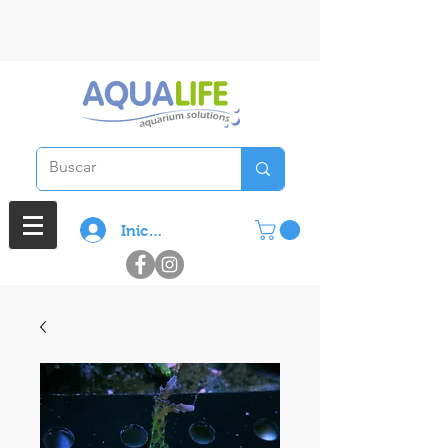
3 cuotas sin interes en compras
superiores a $ 100.000
Iniciar sesión