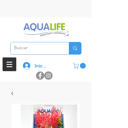
3 cuotas sin interes en compras
superiores a $ 100.000
Iniciar sesión