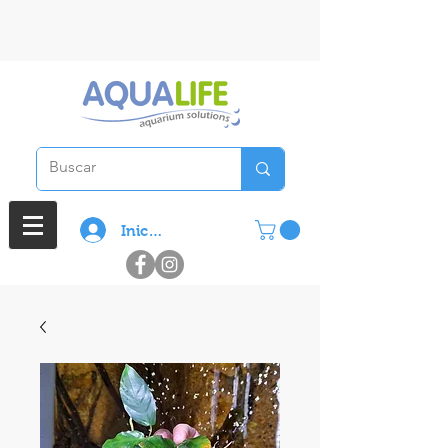
3 cuotas sin interes en compras
superiores a $ 100.000
Iniciar sesión