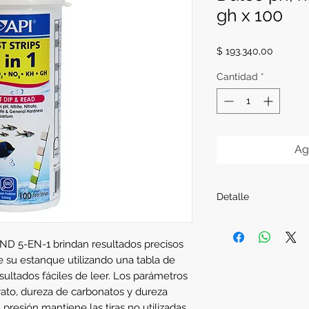
gh x 100
Precio
$ 193.340,00
Cantidad
*
Ag
Detalle
100 tiras
 5-EN-1 brindan resultados precisos
e su estanque utilizando una tabla de
esultados fáciles de leer. Los parámetros
trato, dureza de carbonatos y dureza
 presión mantiene las tiras no utilizadas