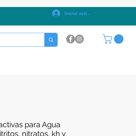
0
Iniciar sesión
eactivas para Agua
ritos, nitratos, kh y