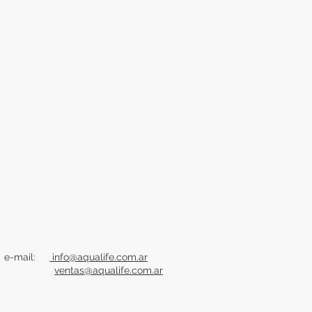
e-mail:
info@aqualife.com.ar
ventas@aqualife.com.ar