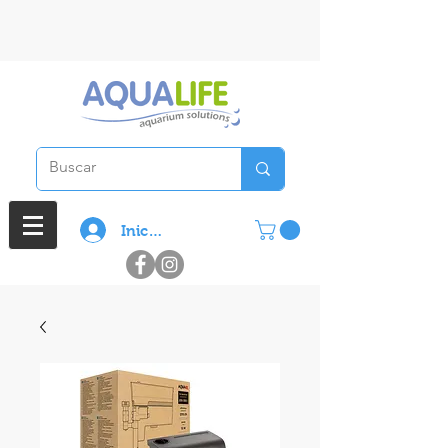
3 cuotas sin interes en compras
superiores a $ 100.000
Iniciar sesión