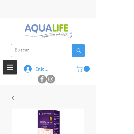
3 cuotas sin interes en compras
superiores a $ 100.000
Iniciar sesión