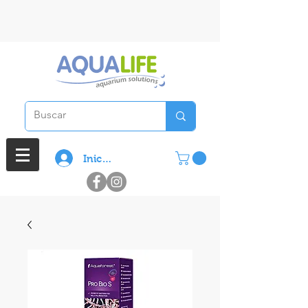
3 cuotas sin interes en compras
superiores a $ 100.000
Iniciar sesión