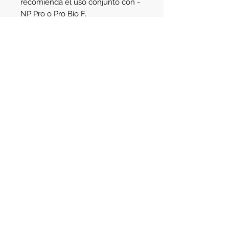
recomienda el uso conjunto con -
NP Pro o Pro Bio F.
Dosificación: 1 gota cada 100 litros 
de agua al día Agitar antes de usar. 
Una vez abierto, guardar en la 
nevera.
Details
Contenido: 50ml
Av. Santa Fe 2123
- Martinez
Buenos Aires - Argentina - C.P. 1640
Teléfono:
(011) 4745-3783
Celular:
(011) 3421-8129
e-mail:
info@aqualife.com.ar