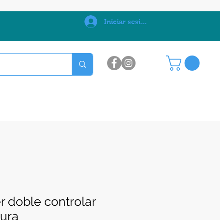
0
Iniciar sesión
r doble controlar
tura