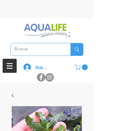
3 cuotas sin interes en compras
superiores a $ 100.000
Iniciar sesión