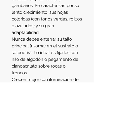
gambarios. Se caracterizan por su
lento crecimiento, sus hojas
coloridas (con tonos verdes, rojizos
o azulados) y su gran
adaptabilidad
Nunca debes enterrar su tallo
principal (rizoma) en el sustrato o
se pudrirá. Lo ideal es fijarlas con
hilo de algodón o pegamento de
cianoacrilato sobre rocas o
troncos.
Crecen mejor con iluminación de
moderada a baja. Aunque no
requieren inyección de CO2
obligatorio, añadirlo acelera su
desarrollo y resalta sus llamativos
colores