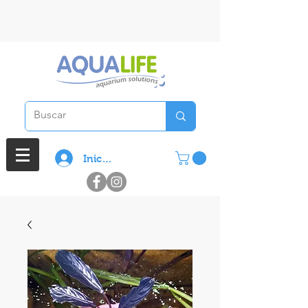
3 cuotas sin interes en compras
superiores a $ 100.000
Iniciar sesión