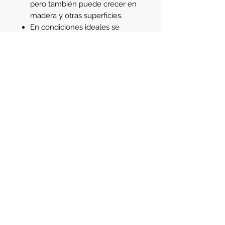
pero también puede crecer en
madera y otras superficies.
En condiciones ideales se
produce la floración que
aunque dura pocas horas le
aporta gran belleza a tu
acuario plantado.
Los colores de los tallos son
principalmente de color rojizo,
aunque las hojas en sumergido
adquieren colores cobre y
azulados.
Av. Santa Fe 2123
- Martinez
Buenos Aires - Argentina - C.P. 1640
Teléfono:
(011) 4745-3783
Celular:
(011) 3421-8129