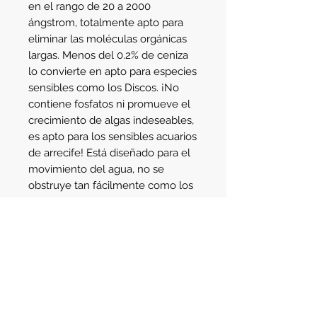
en el rango de 20 a 2000 
ángstrom, totalmente apto para 
eliminar las moléculas orgánicas 
largas. Menos del 0.2% de ceniza 
lo convierte en apto para especies 
sensibles como los Discos. ¡No 
contiene fosfatos ni promueve el 
crecimiento de algas indeseables, 
es apto para los sensibles acuarios 
de arrecife! Está diseñado para el 
movimiento del agua, no se 
obstruye tan fácilmente como los 
pequeños gránulos o como los 
canutillos de carbón.
Detalle
Bolsa de malla de 900g listo para
colocar en el acuario