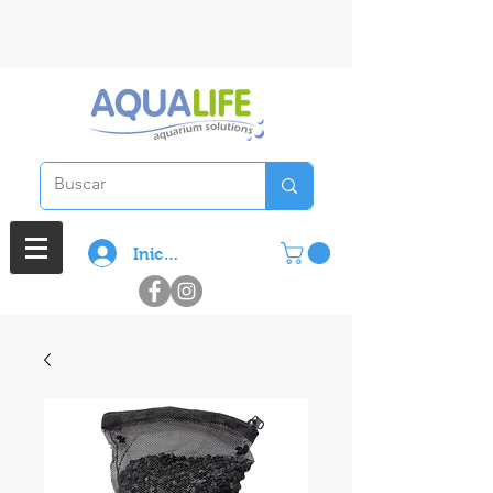
3 cuotas sin interes en compras
superiores a $ 100.000
Iniciar sesión