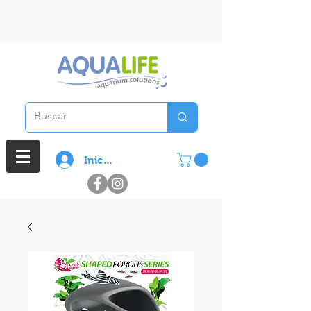
3 cuotas sin interes en compras
superiores a $ 100.000
Iniciar sesión