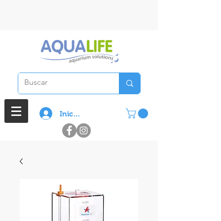
3 cuotas sin interes en compras
superiores a $ 100.000
Iniciar sesión