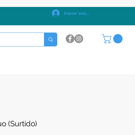
0
Iniciar sesión
uo (Surtido)