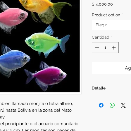
Precio
$ 4.000,00
Product option
*
Elegir
Cantidad
*
Ag
Detalle
Procedencia:
Nacion
ién llamado monjita o tetra albino, 
Alimentación:
Alimen
ú hasta Bolivia en la zona del Mato 
Tamaño:
1-2cm apro
ay.
el principiante o el acuario comunitario. 
 4 y 6 cm. Las monjitas son peces de 