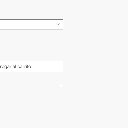
regar al carrito
al
to en escamas, pellets, etc.
x