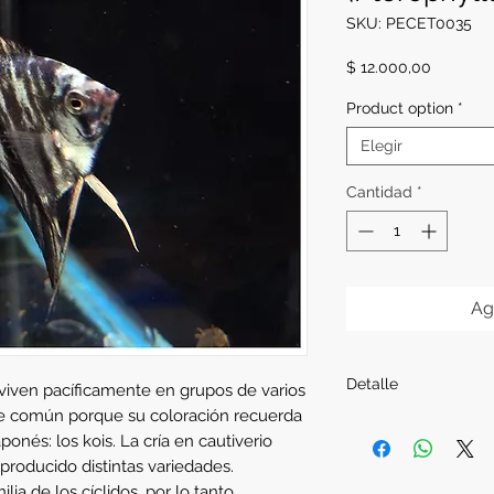
SKU: PECET0035
Precio
$ 12.000,00
Product option
*
Elegir
Cantidad
*
Ag
Detalle
viven pacíficamente en grupos de varios
re común porque su coloración recuerda
Procedencia:
Nacion
onés: los kois. La cría en cautiverio
Alimentación:
Alimen
 producido distintas variedades.
Tamaño:
M
ia de los cíclidos, por lo tanto