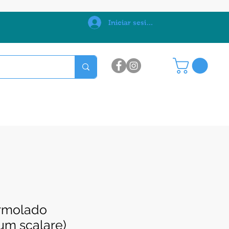
0
Iniciar sesión
rmolado
um scalare)