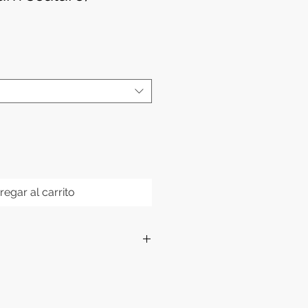
regar al carrito
ales
to en escamas, pellets, etc.