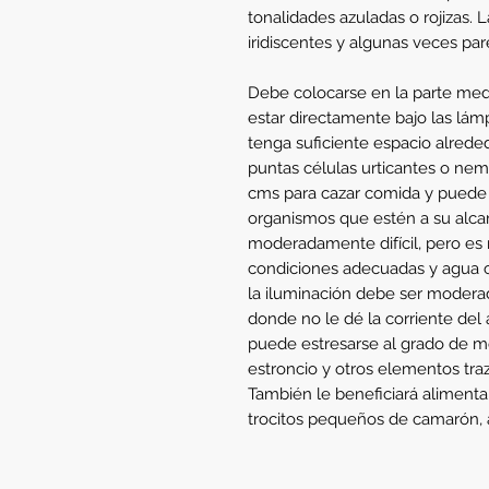
tonalidades azuladas o rojizas. 
iridiscentes y algunas veces parec
Debe colocarse en la parte medi
estar directamente bajo las lámp
tenga suficiente espacio alrede
puntas células urticantes o nema
cms para cazar comida y puede ir
organismos que estén a su alca
moderadamente difícil, pero es 
condiciones adecuadas y agua c
la iluminación debe ser moderad
donde no le dé la corriente del a
puede estresarse al grado de mor
estroncio y otros elementos tra
También le beneficiará aliment
trocitos pequeños de camarón, a