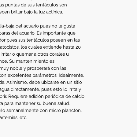
Las puntas de sus tentáculos son 
en brillar bajo la luz actínica.
a-baja del acuario pues no le gusta 
aras del acuario. Es importante que 
dor pues sus tentáculos poseen en las 
tocistos, los cuales extiende hasta 20 
ritar o quemar a otros corales u 
nce. Su mantenimiento es 
muy noble y prosperará con las 
on excelentes parámetros. Idealmente, 
a. Asimismo, debe ubicarse en un sitio 
gua directamente, pues esto lo irrita y 
ir. Requiere adición periódica de calcio, 
za para mantener su buena salud. 
arlo semanalmente con micro plancton, 
rtemias, etc.