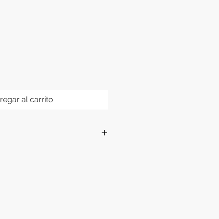
regar al carrito
rio:
Ubicarlo en una zona baja o
onde no reciba iluminación y