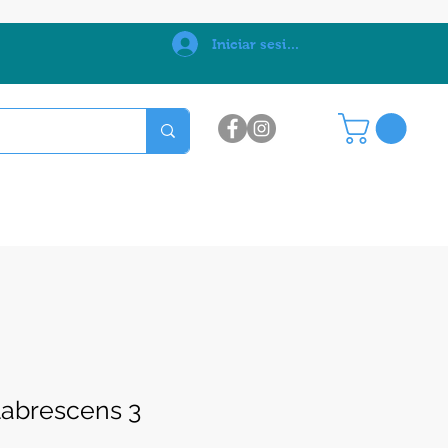
0
Iniciar sesión
labrescens 3