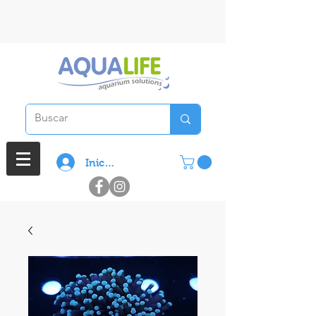
3 cuotas sin interes en compras
superiores a $ 100.000
Iniciar sesión