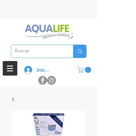
3 cuotas sin interes en compras
superiores a $ 100.000
Iniciar sesión