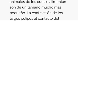
animales de los que se alimentan
son de un tamaño mucho más
pequeño. La contracción de los
largos pólipos al contacto del
naupulio no garantiza la
alimentación del animal. El
empleo de plancton comercial de
calidad permite la reproducción
de la masa biológica de la roca
viva lo que garantiza su sustento.
Detalle
Tamaño: 10
cm aprox con los polipos
extendidos
Ubicación en el acuario:
Ubicarlo en
una zona baja o media del acuario.
Av. Santa Fe 2123
- Martinez
Buenos Aires - Argentina - C.P. 1640