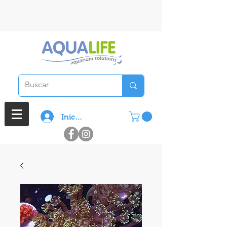
3 cuotas sin interes en compras
superiores a $ 100.000
Iniciar sesión