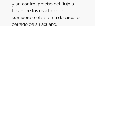
y un control preciso del flujo a
través de los reactores, el
sumidero o el sistema de circuito
cerrado de su acuario.
Las bombas turbo son totalmente
controlables de 0 a 20
velocidades, lo que le permite
ajustar el flujo exactamente
donde lo necesita.
Detalle
Flujo maximo: 3.500 l/h
Altura maxima: 3.5m
Consumo: 20w
Voltaje: 24v dc
Av. Santa Fe 2123
- Martinez
Dimensiones: 124x58x79mm
Buenos Aires - Argentina - C.P. 1640