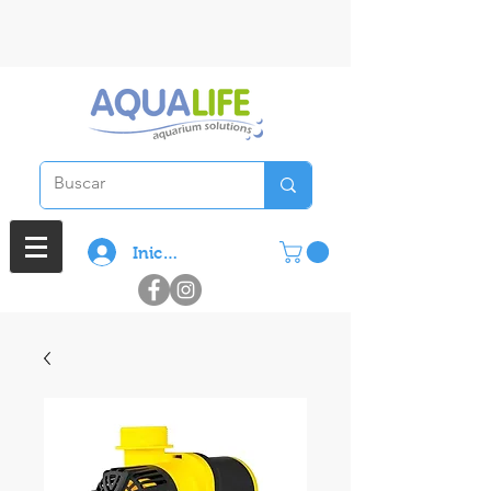
3 cuotas sin interes en compras
superiores a $ 100.000
Iniciar sesión