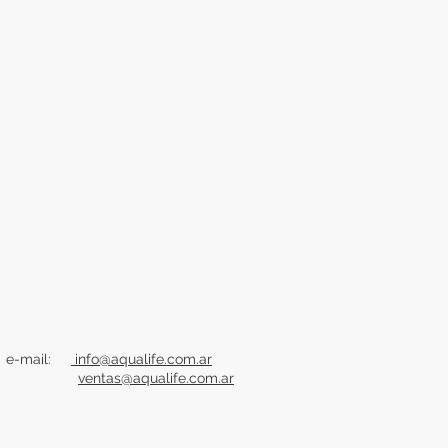
e-mail:
info@aqualife.com.ar
ventas@aqualife.com.ar