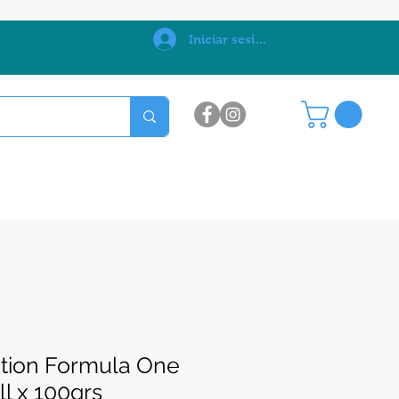
0
Iniciar sesión
ition Formula One
ll x 100grs