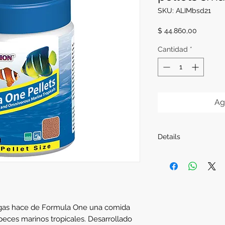
SKU: ALIMbsd21
Precio
$ 44.860,00
Cantidad
*
Ag
Details
Envase de 100grs.
lgas hace de Formula One una comida 
peces marinos tropicales. Desarrollado 