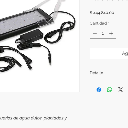
Precio
$ 444.840,00
Cantidad
*
Ag
Detalle
Potencia nominal
Leds:
cool white*
blue*11+royal bl
pink*21
Lumenes:
6968
Incluye soportes 
cuarios de agua dulce, plantados y