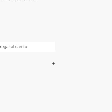
regar al carrito
:
63 W
49+warm white*24+sky
ue*10+gree*7+cyan*7+full spectrum
para apoyar.