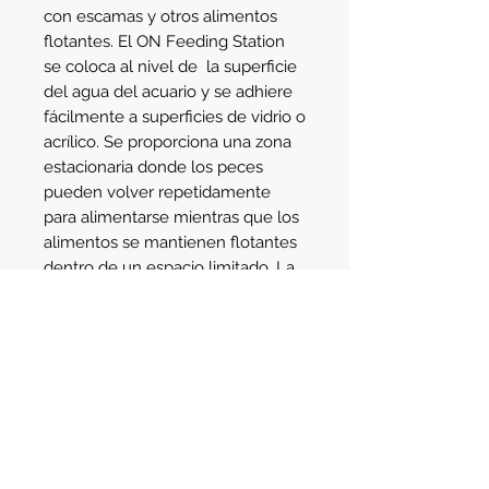
con escamas y otros alimentos 
flotantes. El ON Feeding Station 
se coloca al nivel de  la superficie 
del agua del acuario y se adhiere 
fácilmente a superficies de vidrio o 
acrílico. Se proporciona una zona 
estacionaria donde los peces 
pueden volver repetidamente 
para alimentarse mientras que los 
alimentos se mantienen flotantes 
dentro de un espacio limitado. La 
comida no se dispersa a través de 
la superficie del agua del acuario, 
que ayuda a reducir la obstrucción 
de filtros o espumadores. 
Av. Santa Fe 2123
- Martinez