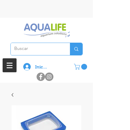
3 cuotas sin interes en compras
superiores a $ 100.000
Iniciar sesión