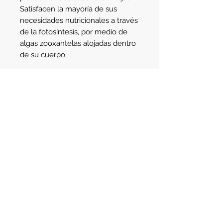
Satisfacen la mayoría de sus
necesidades nutricionales a través
de la fotosíntesis, por medio de
algas zooxantelas alojadas dentro
de su cuerpo.
Detalle
Tamaño: 4
cm aprox.
Ubicación en el acuario:
Ubicarlo en
una zona de buena iluminación y
circulación.
Av. Santa Fe 2123
- Martinez
Buenos Aires - Argentina - C.P. 1640
Teléfono:
(011) 4745-3783
Celular:
(011) 3421-8129
e-mail:
info@aqualife.com.ar
ventas@aqualife.com.ar