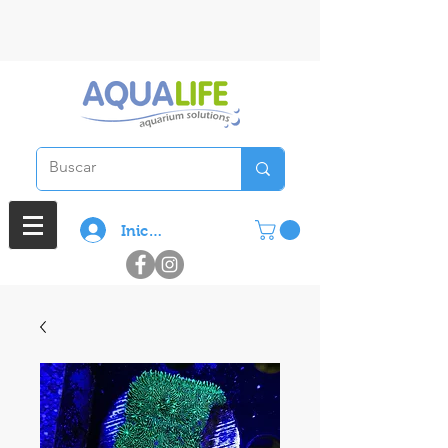
3 cuotas sin interes en compras
superiores a $ 100.000
Iniciar sesión