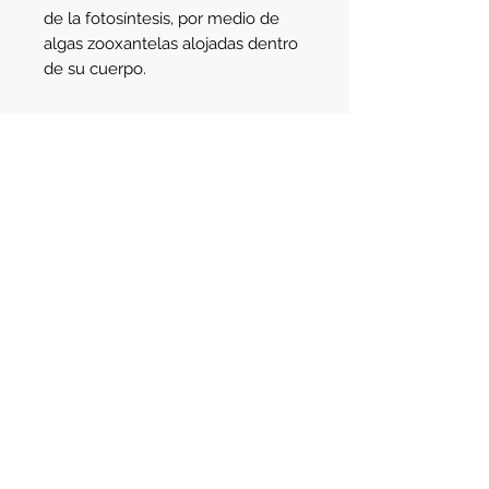
de la fotosíntesis, por medio de
algas zooxantelas alojadas dentro
de su cuerpo.
Detalle
Tamaño:
4cm aprox.
Ubicación en el acuario:
Ubicarlo en
una zona de buena iluminación y
circulación.
Av. Santa Fe 2123
- Martinez
Buenos Aires - Argentina - C.P. 1640
Teléfono:
(011) 4745-3783
Celular:
(011) 3421-8129
e-mail:
info@aqualife.com.ar
ventas@aqualife.com.ar
© 2019 by Aqualife Aquarium Solutions.