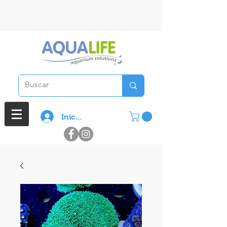
3 cuotas sin interes en compras
superiores a $ 100.000
Iniciar sesión