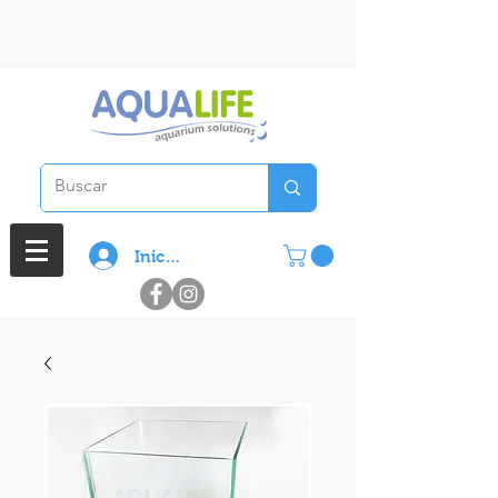
3 cuotas sin interes en compras
superiores a $ 100.000
Iniciar sesión