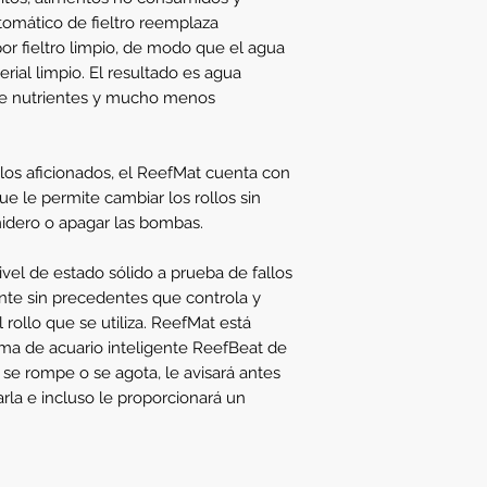
ReefMat 250
automático de fieltro reemplaza
Manguera de entrada
por fieltro limpio, de modo que el agua
torceduras
erial limpio. El resultado es agua
Cesta multimedia in
1 rollo de fieltro.
de nutrientes y mucho menos
los aficionados, el ReefMat cuenta con
e le permite cambiar los rollos sin
umidero o apagar las bombas.
vel de estado sólido a prueba de fallos
ente sin precedentes que controla y
 rollo que se utiliza. ReefMat está
ema de acuario inteligente ReefBeat de
lo se rompe o se agota, le avisará antes
la e incluso le proporcionará un