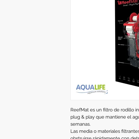
ReefMat es un filtro de rodillo 
plug & play que mantiene el agu
semanas.
Las media o materiales filtrant
obstruirse rápidamente con det