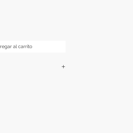
regar al carrito
hasta 250 litros
lujo: 3.500 L/H
m
32m
unidad: 16x20x49cm
a acuarios de agua salada.