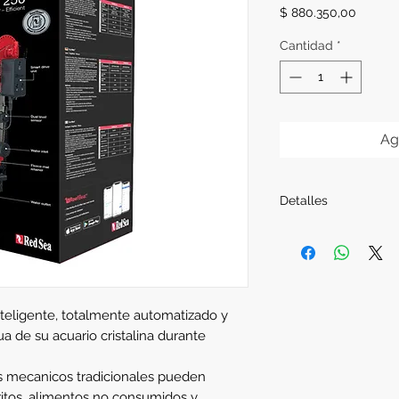
Precio
$ 880.350,00
Cantidad
*
Ag
Detalles
Tamaño del acuario: 
Máx. Capacidad de f
Ancho del rollo: 8c
Longitud del rollo: 
Dimensiones de la 
inteligente, totalmente automatizado y
Nota: Apto sólo par
a de su acuario cristalina durante
¿Qué está incluido?
es mecanicos tradicionales pueden
ritos, alimentos no consumidos y