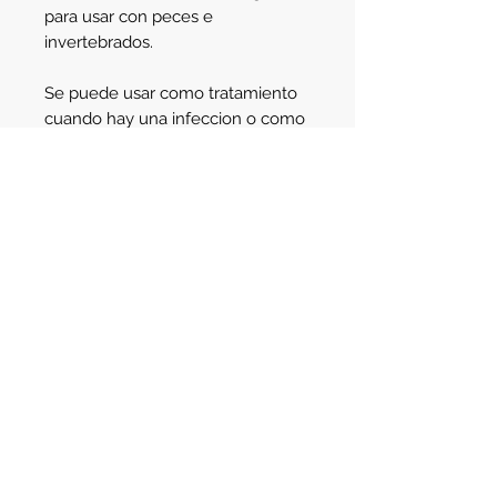
para usar con peces e 
invertebrados.
Se puede usar como tratamiento 
cuando hay una infeccion o como 
prevencion si dudas de que 
pudiera haber una infeccion. 
Av. Santa Fe 2123
- Martinez
Buenos Aires - Argentina - C.P. 1640
Teléfono:
(011) 4745-3783
Celular:
(011) 3421-8129
e-mail:
info@aqualife.com.ar
ventas@aqualife.com.ar
© 2019 by Aqualife Aquarium Solutions.