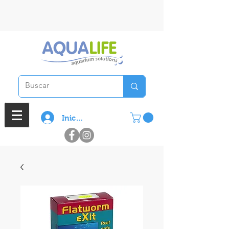
3 cuotas sin interes en compras
superiores a $ 100.000
Iniciar sesión