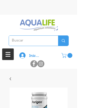
3 cuotas sin interes en compras
superiores a $ 100.000
Iniciar sesión