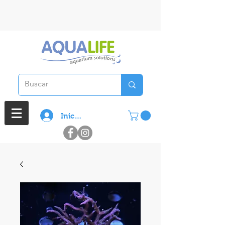
3 cuotas sin interes en compras
superiores a $ 100.000
Iniciar sesión