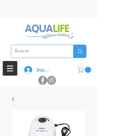
3 cuotas sin interes en compras
superiores a $ 100.000
Iniciar sesión