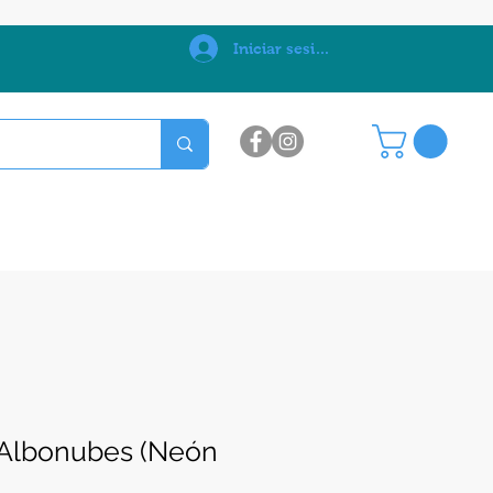
0
Iniciar sesión
 Albonubes (Neón