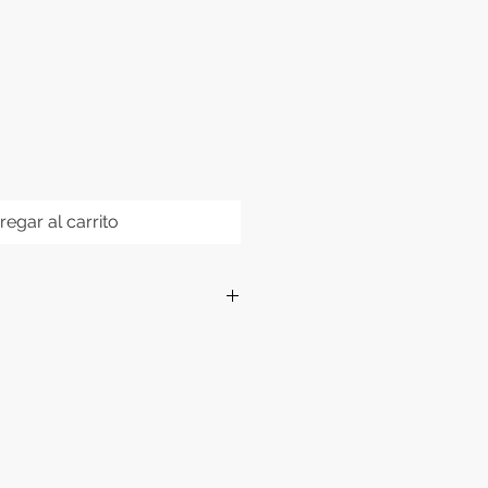
regar al carrito
to en escamas, pellets, etc.