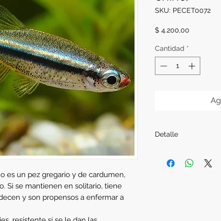
SKU: PECET0072
Precio
$ 4.200,00
Cantidad
*
Ag
Detalle
Procedencia:
Asia
Alimentación:
Alimen
Tamaño:
2cm aprox
o es un pez gregario y de cardumen,
 Si se mantienen en solitario, tiene
idecen y son propensos a enfermar a
es, resistente si se le dan las