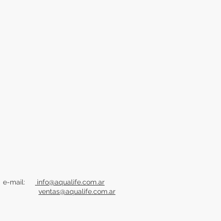
e-mail:
info@aqualife.com.ar
ventas@aqualife.com.ar