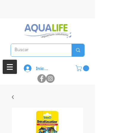
3 cuotas sin interes en compras
superiores a $ 100.000
Iniciar sesión