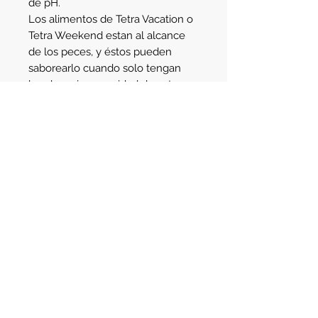
de pH. 
Los alimentos de Tetra Vacation o 
Tetra Weekend estan al alcance 
de los peces, y éstos pueden 
saborearlo cuando solo tengan 
hambre, sin necesidad de estar 
polucionando el agua.
Para su dosificación consulte las 
instrucciones al dorso del envase 
de cada producto, o bien al 
vendedor de la tienda donde lo 
adquiere. 
Details
Envase de 30grs.
Av. Santa Fe 2123
- Martinez