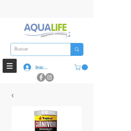
3 cuotas sin interes en compras
superiores a $ 100.000
Iniciar sesión