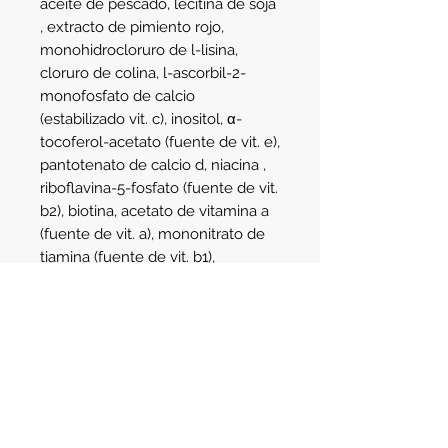
aceite de pescado, lecitina de soja
, extracto de pimiento rojo,
monohidrocloruro de l-lisina,
cloruro de colina, l-ascorbil-2-
monofosfato de calcio
(estabilizado vit. c), inositol, α-
tocoferol-acetato (fuente de vit. e),
pantotenato de calcio d, niacina ,
riboflavina-5-fosfato (fuente de vit.
b2), biotina, acetato de vitamina a
(fuente de vit. a), mononitrato de
tiamina (fuente de vit. b1),
clorhidrato de piridoxina (fuente
de vit. b6), ácido fólico, La vitamina
d3, el sulfato ferroso monohidrato,
el óxido de zinc, el óxido de
manganeso, el sulfato de cobre
pentahidrato, el yoduro de potasio,
los colores incluyen: rojo no. 3.
Conservado con tocoferoles y