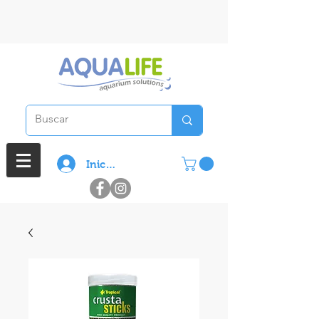
3 cuotas sin interes en compras
superiores a $ 100.000
Iniciar sesión