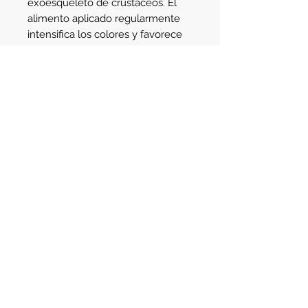
exoesqueleto de crustáceos. El 
alimento aplicado regularmente 
intensifica los colores y favorece 
los procesos de la muda y 
reproducción. El alimento fue 
producido con aplicación de 
tecnologías avanzadas que 
garantizan mejor calidad del 
producto.
Details
Contenido: 70grs
Av. Santa Fe 2123
- Martinez
Buenos Aires - Argentina - C.P. 1640
Teléfono:
(011) 4745-3783
Celular:
(011) 3421-8129