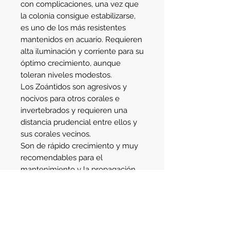
con complicaciones, una vez que 
la colonia consigue estabilizarse, 
es uno de los más resistentes 
mantenidos en acuario. Requieren 
alta iluminación y corriente para su 
óptimo crecimiento, aunque 
toleran niveles modestos.
Los Zoántidos son agresivos y 
nocivos para otros corales e 
invertebrados y requieren una 
distancia prudencial entre ellos y 
sus corales vecinos.
Son de rápido crecimiento y muy 
recomendables para el 
mantenimiento y la propagación 
por acuariófilos principiantes.
En general poseen pequeños 
pólipos que se alimentan de 
compuestos orgánicos en 
disolución, bacterias, algas y 