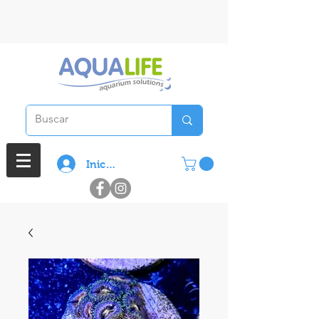
3 cuotas sin interes en compras
superiores a $ 100.000
Iniciar sesión