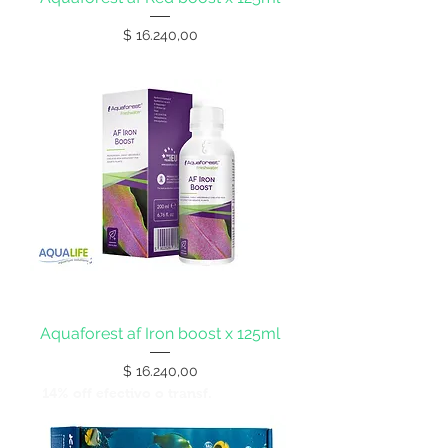
Precio
$ 16.240,00
Aquaforest af Iron boost x 125ml
Precio
$ 16.240,00
14% off efectivo o transf.