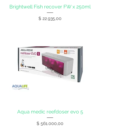
Brightwell Fish recover FW x 250ml
Precio
$ 22.935,00
Aqua medic reefdoser evo 5
Precio
$ 561.000,00