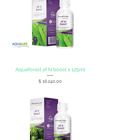
Aquaforest af N boost x 125ml
Precio
$ 16.240,00