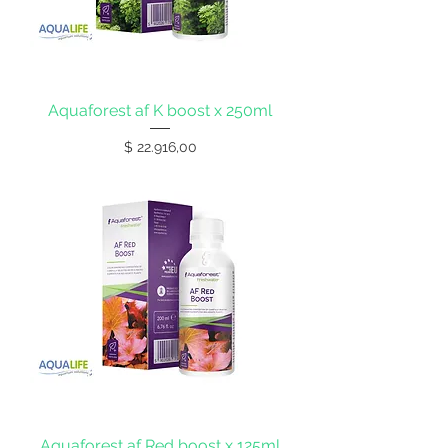
Aquaforest af K boost x 250ml
Precio
$ 22.916,00
Aquaforest af Red boost x 125ml