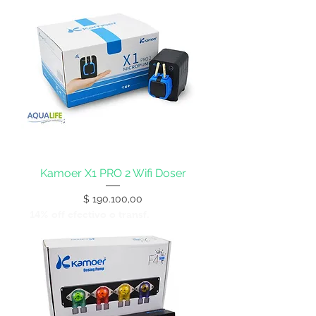
Kamoer X1 PRO 2 Wifi Doser
Precio
$ 190.100,00
14% off efectivo o transf.