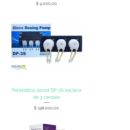
Precio
$ 9.000,00
Peristaltica Jecod DP-3S esclava
de 3 canales
Precio
$ 198.000,00