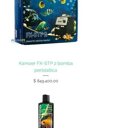
Kamoer FX-STP 2 bomba
peristaltica
Precio
$ 849.400,00