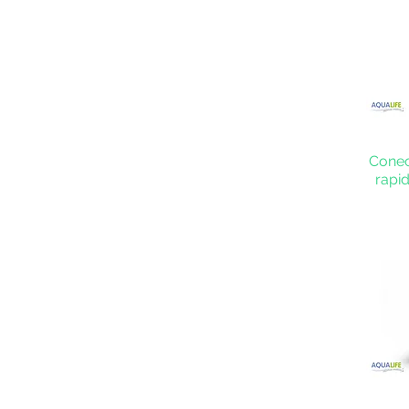
Conec
rapi