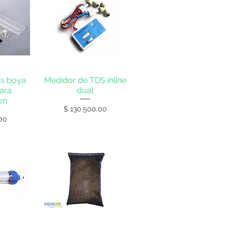
s boya
Medidor de TDS inline
para
dual
on
Precio
$ 130.500,00
00