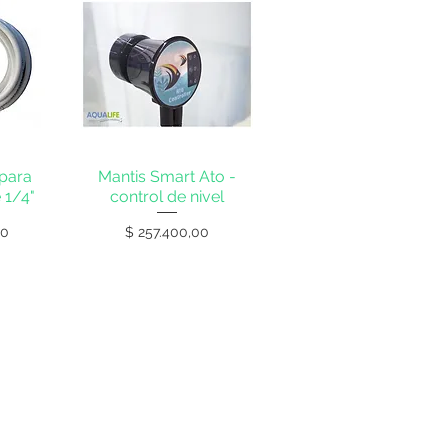
para
Mantis Smart Ato -
 1/4"
control de nivel
Precio
00
$ 257.400,00