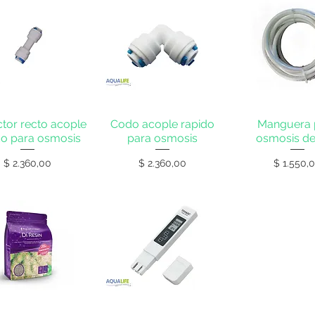
tor recto acople
Codo acople rapido
Manguera 
do para osmosis
para osmosis
osmosis de
Precio
Precio
Precio
$ 2.360,00
$ 2.360,00
$ 1.550,