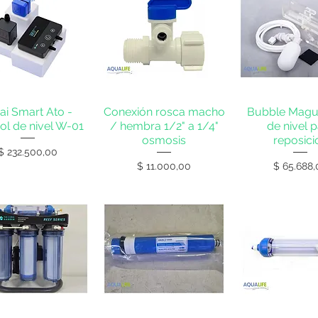
ai Smart Ato -
Conexión rosca macho
Bubble Magu
ol de nivel W-01
/ hembra 1/2" a 1/4"
de nivel 
osmosis
reposici
Precio
$ 232.500,00
Precio
Precio
$ 11.000,00
$ 65.688,