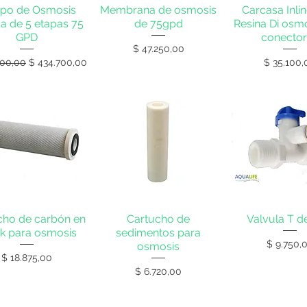
ipo de Osmosis
Membrana de osmosis
Carcasa Inli
sa de 5 etapas 75
de 75gpd
Resina Di osmos
GPD
conecto
Precio
$ 47.250,00
Precio de oferta
Precio
000,00
$ 434.700,00
$ 35.100,
cho de carbón en
Cartucho de
Valvula T d
k para osmosis
sedimentos para
Precio
$ 9.750,
osmosis
Precio
$ 18.875,00
Precio
$ 6.720,00