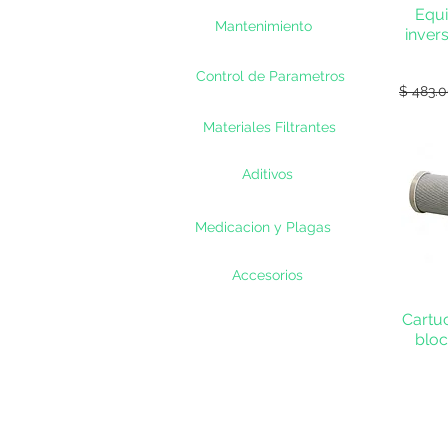
Equ
Mantenimiento
inver
Control de Parametros
Precio
$ 483.
Materiales Filtrantes
Aditivos
Medicacion y Plagas
Accesorios
Cartu
bloc