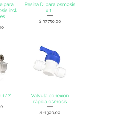
ne para
Resina Di para osmosis
is incl.
x 1L
res
Precio
$ 37.750,00
00
e 1/2"
Valvula conexión
rápida osmosis
00
Precio
$ 6.300,00