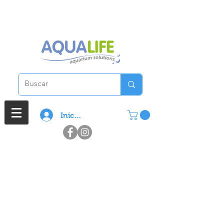
3 cuotas sin interes en compras
superiores a $ 100.000
Iniciar sesión