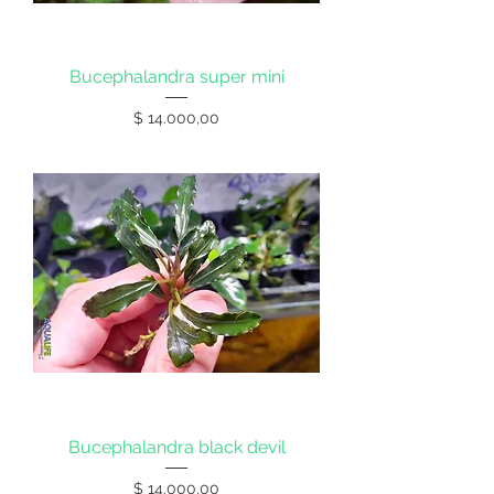
Bucephalandra super mini
Precio
$ 14.000,00
Bucephalandra black devil
Precio
$ 14.000,00