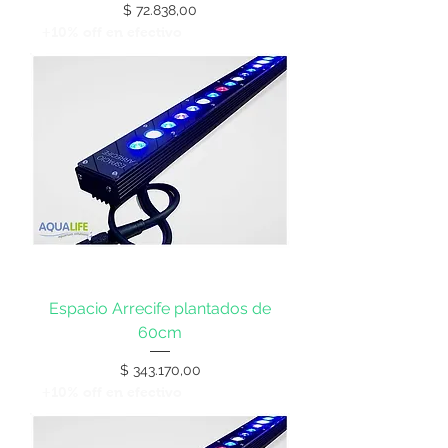
Precio
$ 72.838,00
+10% off en efectivo
Espacio Arrecife plantados de
60cm
Precio
$ 343.170,00
+10% off en efectivo