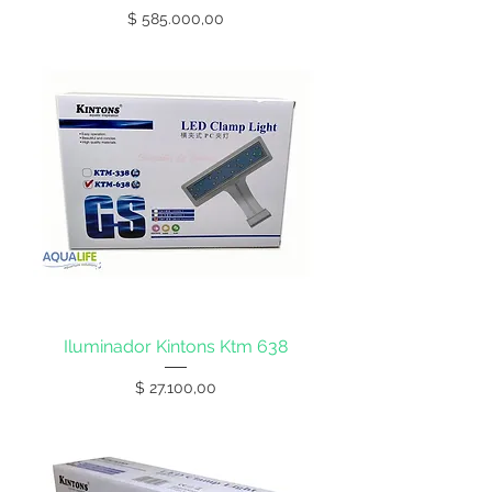
Precio
$ 585.000,00
Iluminador Kintons Ktm 638
Precio
$ 27.100,00