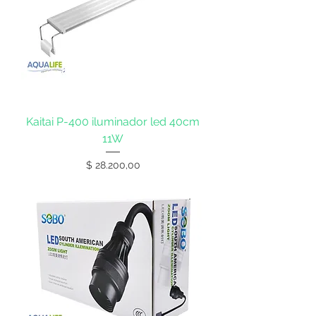
Kaitai P-400 iluminador led 40cm
11W
Precio
$ 28.200,00