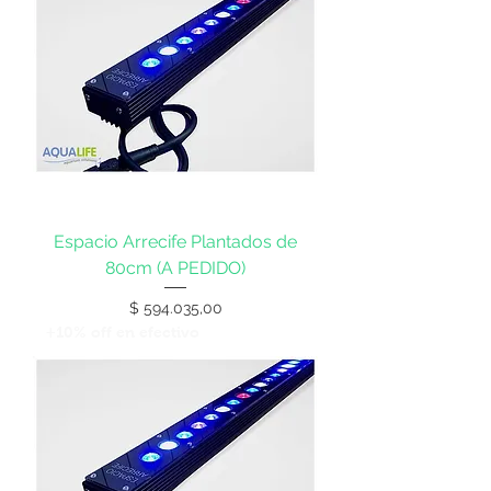
Espacio Arrecife Plantados de
80cm (A PEDIDO)
Precio
$ 594.035,00
+10% off en efectivo