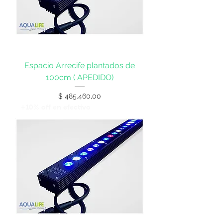
Espacio Arrecife plantados de
100cm ( APEDIDO)
Precio
$ 485.460,00
+10% off en efectivo