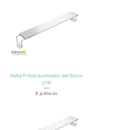
Kaitai P-600 iluminador led 60cm
17W
Precio
$ 31.800,00