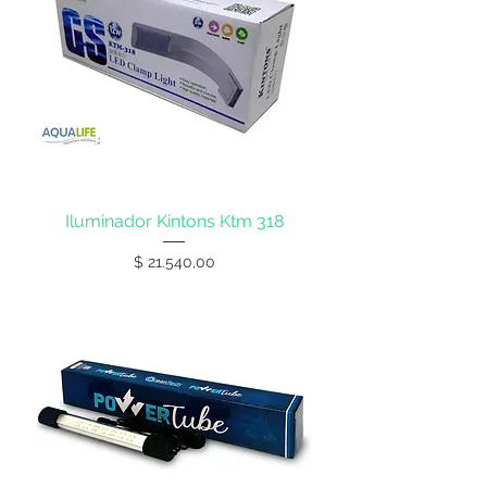
Iluminador Kintons Ktm 318
Precio
$ 21.540,00